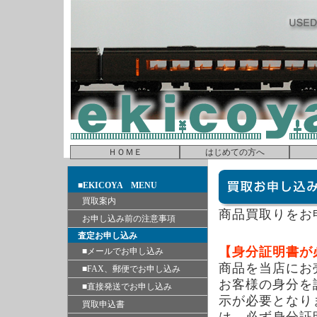
ＨＯＭＥ
はじめての方へ
■EKICOYA MENU
買取案内
商品買取りをお
お申し込み前の注意事項
査定お申し込み
【身分証明書が
■メールでお申し込み
商品を当店にお
■FAX、郵便でお申し込み
お客様の身分を
■直接発送でお申し込み
示が必要となり
買取申込書