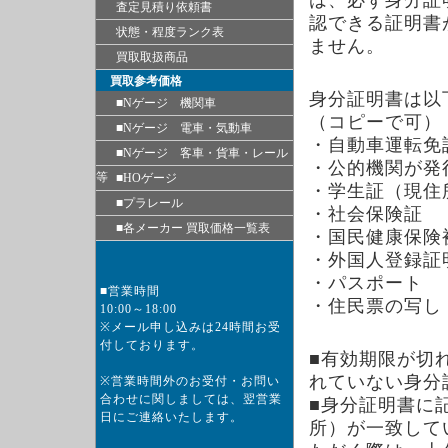
は、必ず身分証
査定見積り依頼書
認できる証明書
状態・程度ランク表
ません。
買取取扱商品
買取参考価格
身分証明書は以
■Nゲージ 機関車
（コピーで可）
■Nゲージ 電車・気動車
・自動車運転免
■Nゲージ 客車・貨車・レール
・公的機関が発
等
■HOゲージ
・学生証（現住
■プラレール
・社会保険証
■各メーカー 買取価格一覧表
・国民健康保険
・外国人登録証
・パスポート
■営業時間
・住民票の写し
10:00～18:00
※メール申し込みは24時間お受
付しております。
■有効期限が切
れていない身分
※営業時間外のお受付・お問い
合わせに関しましては、翌営業
■身分証明書に
日にご連絡いたします。
所）が一致して