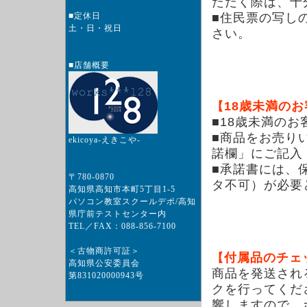
ただく際は、十
■定休日
■住民票の写し
土・日・祝日
さい。
■店舗概要
18歳未満のお
【
■18歳未満の
■商品をお売り
ekicoya-えきこや-
諾欄」にご記入
■承諾書には、
〒780-0870
タ不可）が必要
高知県高知市本町5丁目1-5
パソコン教室スクールデポ/高知
県庁前テストセンター内
TEL／FAX：088-856-7100
＜古物商許可証＞
付属品のチェ
【
高知県公安委員会
商品を発送され
第831020000943号
クを行ってくだ
響しますので、